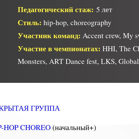
Педагогический стаж:
5 лет
Стиль:
hip-hop, choreography
Участник команд:
Accent crew, My s
Участие в чемпионатах:
HHI, The Ch
Monsters, ART Dance fest, LKS, Global
КРЫТАЯ ГРУППА
P-HOP CHOREO
(начальный+)